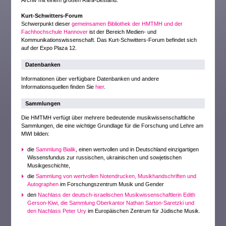
Archiv mit einem großen Rara-Bestand.
Kurt-Schwitters-Forum
Schwerpunkt dieser
gemeinsamen Bibliothek der HMTMH und der
Fachhochschule Hannover
ist der Bereich Medien- und
Kommunikationswissenschaft. Das Kurt-Schwitters-Forum befindet sich
auf der Expo Plaza 12.
Datenbanken
Informationen über verfügbare Datenbanken und andere
Informationsquellen finden Sie
hier
.
Sammlungen
Die HMTMH verfügt über mehrere bedeutende musikwissenschaftliche
Sammlungen, die eine wichtige Grundlage für die Forschung und Lehre am
MWI bilden:
die
Sammlung Bialik
, einen wertvollen und in Deutschland einzigartigen
Wissensfundus zur russischen, ukrainischen und sowjetischen
Musikgeschichte,
die
Sammlung von wertvollen Notendrucken, Musikhandschriften und
Autographen
im Forschungszentrum Musik und Gender
den
Nachlass der deutsch-israelischen Musikwissenschaftlerin Edith
Gerson-Kiwi, die Sammlung Oberkantor Nathan Sarton-Saretzki und
den Nachlass Peter Ury
im Europäischen Zentrum für Jüdische Musik.