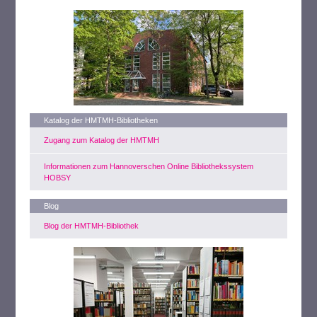
Katalog der HMTMH-Bibliotheken
Zugang zum Katalog der HMTMH
Informationen zum Hannoverschen Online Bibliothekssystem
HOBSY
Blog
Blog der HMTMH-Bibliothek