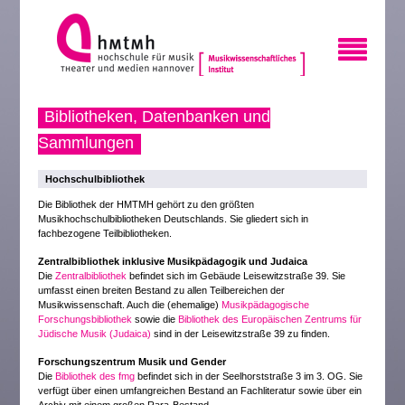
Bibliotheken, Datenbanken und
Sammlungen
Hochschulbibliothek
Die Bibliothek der HMTMH gehört zu den größten
Musikhochschulbibliotheken Deutschlands. Sie gliedert sich in
fachbezogene Teilbibliotheken.
Zentralbibliothek inklusive Musikpädagogik und Judaica
Die
Zentralbibliothek
befindet sich im Gebäude Leisewitzstraße 39. Sie
umfasst einen breiten Bestand zu allen Teilbereichen der
Musikwissenschaft. Auch die (ehemalige)
Musikpädagogische
Forschungsbibliothek
sowie die
Bibliothek des Europäischen Zentrums für
Jüdische Musik (Judaica)
sind in der Leisewitzstraße 39 zu finden.
Forschungszentrum Musik und Gender
Die
Bibliothek des fmg
befindet sich in der Seelhorststraße 3 im 3. OG. Sie
verfügt über einen umfangreichen Bestand an Fachliteratur sowie über ein